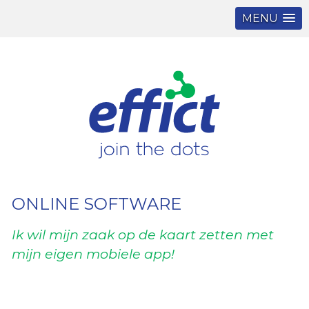
MENU
Navigatie
wat
overslaan
we
doen
diensten
analyse
en
advies
online
software
onderhoud
en
ONLINE SOFTWARE
begeleiding
Ik wil mijn zaak op de kaart zetten met
I
K
I
over
ons
mijn eigen mobiele app!
a
i
a
visie
b
o
a
en
w
missie