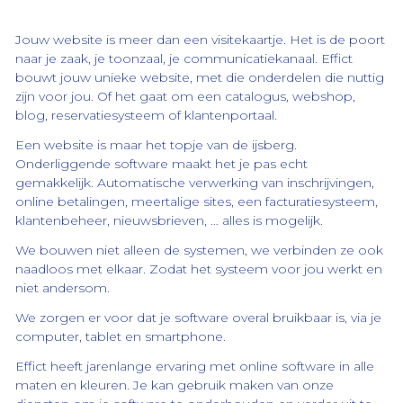
het
team
Jouw website is meer dan een visitekaartje. Het is de poort
contact
naar je zaak, je toonzaal, je communicatiekanaal. Effict
bouwt jouw unieke website, met die onderdelen die nuttig
zijn voor jou. Of het gaat om een catalogus, webshop,
blog, reservatiesysteem of klantenportaal.
Een website is maar het topje van de ijsberg.
Onderliggende software maakt het je pas echt
gemakkelijk. Automatische verwerking van inschrijvingen,
online betalingen, meertalige sites, een facturatiesysteem,
klantenbeheer, nieuwsbrieven, … alles is mogelijk.
We bouwen niet alleen de systemen, we verbinden ze ook
naadloos met elkaar. Zodat het systeem voor jou werkt en
niet andersom.
We zorgen er voor dat je software overal bruikbaar is, via je
computer, tablet en smartphone.
Effict heeft jarenlange ervaring met online software in alle
maten en kleuren. Je kan gebruik maken van onze